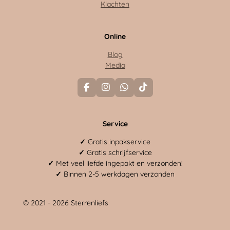
Klachten
Online
Blog
Media
F
I
W
T
a
n
h
i
c
s
a
k
e
t
t
T
Service
b
a
s
o
o
g
A
k
o
r
p
✓
Gratis inpakservice
k
a
p
✓
Gratis schrijfservice
m
✓
Met veel liefde ingepakt en verzonden!
✓
Binnen 2-5 werkdagen verzonden
© 2021 - 2026 Sterrenliefs