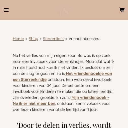
Ga
direct
naar
de
hoofdinhoud
Home
»
Shop
»
Sterrenliefs
»
Vriendenboekjes
Na het verlies van mijn eigen zoon Bo was ik op zoek
naar een invulboek voor sterrenkindjes. Maar dat wat ik
in mijn hoofd had, kon ik niet vinden. Ik besloot om zelf
aan de slag te gaan en zo is
Het vriendenboekje van
een Sterrenkindje
ontstaan. Een waardevol invulboek
voor kinderen van 0-1 jaar. De behoefte om een
invulboek voor kinderen te maken die op latere leeftijd
zijn overleden, groeide. En zo is
Mijn vriendenboek -
Nu ik er niet meer ben
, ontstaan. Een invulboek voor
overleden kinderen vanaf de leeftijd van 1 jaar.
'Door te delen in verlies, wordt