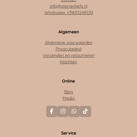
info@sterrenliefs.nl
Whatsapp: +31651249533
Algemeen
Algemene voorwaarden
Privacybeleid
Verzenden en retourneren
Klachten
Online
Blog
Media
F
I
W
T
a
n
h
i
c
s
a
k
e
t
t
T
Service
b
a
s
o