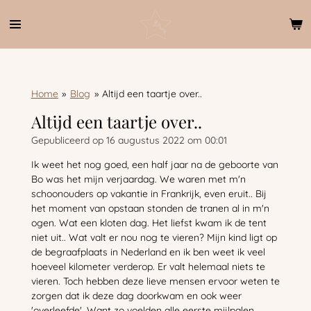
Ga
direct
naar
de
hoofdinhoud
Home
»
Blog
»
Altijd een taartje over..
Altijd een taartje over..
Gepubliceerd op 16 augustus 2022 om 00:01
Ik weet het nog goed, een half jaar na de geboorte van
Bo was het mijn verjaardag. We waren met m'n
schoonouders op vakantie in Frankrijk, even eruit.. Bij
het moment van opstaan stonden de tranen al in m'n
ogen. Wat een kloten dag. Het liefst kwam ik de tent
niet uit.. Wat valt er nou nog te vieren? Mijn kind ligt op
de begraafplaats in Nederland en ik ben weet ik veel
hoeveel kilometer verderop. Er valt helemaal niets te
vieren. Toch hebben deze lieve mensen ervoor weten te
zorgen dat ik deze dag doorkwam en ook weer
'overleefde'. Want zo voelden alle eerste mijlpalen