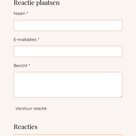
Reactie plaatsen
e
l
r
e
n
e
n
Naam *
E-mailadres *
Bericht *
Verstuur reactie
Reacties