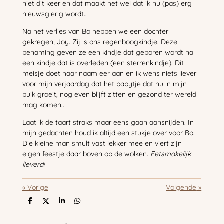
niet dit keer en dat maakt het wel dat ik nu (pas) erg
nieuwsgierig wordt..
Na het verlies van Bo hebben we een dochter
gekregen, Joy. Zij is ons regenboogkindje. Deze
benaming geven ze een kindje dat geboren wordt na
een kindje dat is overleden (een sterrenkindje). Dit
meisje doet haar naam eer aan en ik wens niets liever
voor mijn verjaardag dat het babytje dat nu in mijn
buik groeit, nog even blijft zitten en gezond ter wereld
mag komen..
Laat ik de taart straks maar eens gaan aansnijden. In
mijn gedachten houd ik altijd een stukje over voor Bo.
Die kleine man smult vast lekker mee en viert zijn
eigen feestje daar boven op de wolken.
Eetsmakelijk
lieverd!
«
Vorige
Volgende
»
D
D
S
D
e
e
h
e
l
e
a
l