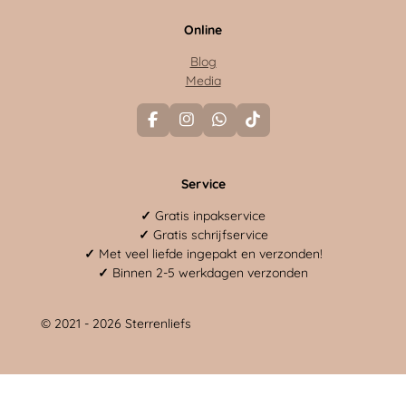
Online
Blog
Media
F
I
W
T
a
n
h
i
c
s
a
k
e
t
t
T
Service
b
a
s
o
o
g
A
k
o
r
p
✓
Gratis inpakservice
k
a
p
✓
Gratis schrijfservice
m
✓
Met veel liefde ingepakt en verzonden!
✓
Binnen 2-5 werkdagen verzonden
© 2021 - 2026 Sterrenliefs