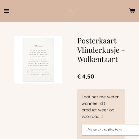
Ga
direct
naar
de
hoofdinhoud
Posterkaart
Vlinderkusje -
Wolkentaart
€ 4,50
Laat het me weten
wanneer dit
product weer op
voorraad is.