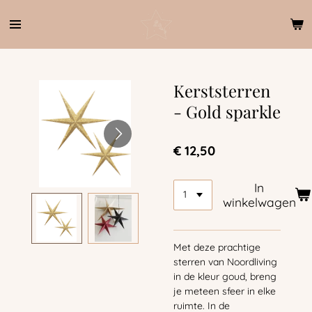
Ga
direct
naar
de
hoofdinhoud
Kerststerren
- Gold sparkle
€ 12,50
In
winkelwagen
Met deze prachtige
sterren van Noordliving
in de kleur goud, breng
je meteen sfeer in elke
ruimte. In de