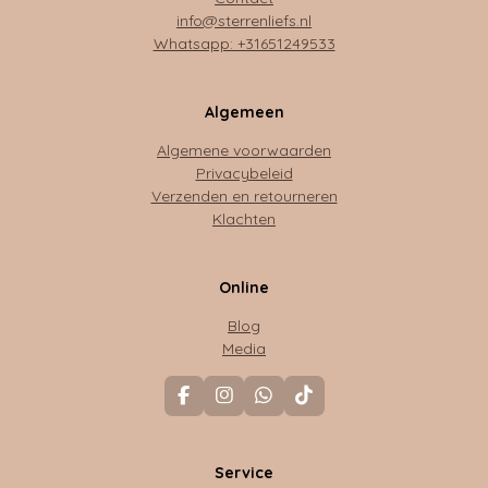
info@sterrenliefs.nl
Whatsapp: +31651249533
Algemeen
Algemene voorwaarden
Privacybeleid
Verzenden en retourneren
Klachten
Online
Blog
Media
F
I
W
T
a
n
h
i
c
s
a
k
e
t
t
T
Service
b
a
s
o