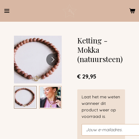
Ga
direct
naar
de
hoofdinhoud
Ketting -
Mokka
(natuursteen)
€ 29,95
Laat het me weten
wanneer dit
product weer op
voorraad is.