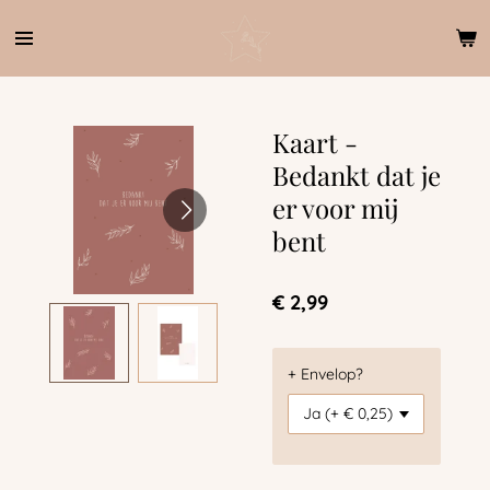
Ga
direct
naar
de
hoofdinhoud
Kaart -
Bedankt dat je
er voor mij
bent
€ 2,99
+ Envelop?