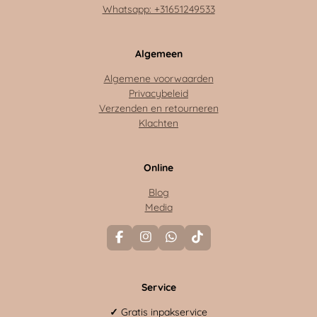
Whatsapp: +31651249533
Algemeen
Algemene voorwaarden
Privacybeleid
Verzenden en retourneren
Klachten
Online
Blog
Media
F
I
W
T
a
n
h
i
c
s
a
k
e
t
t
T
Service
b
a
s
o
o
g
A
k
o
r
p
✓
Gratis inpakservice