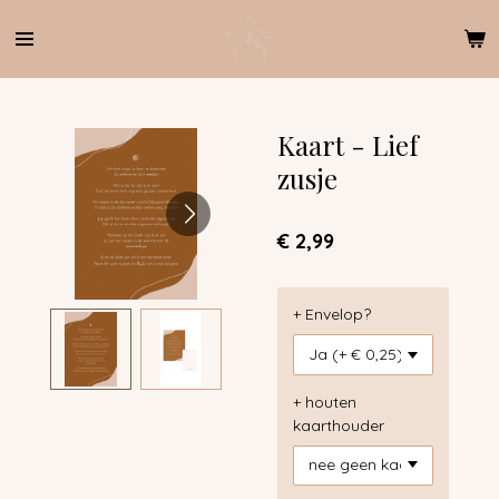
Ga
direct
naar
de
hoofdinhoud
Kaart - Lief
zusje
€ 2,99
+ Envelop?
+ houten
kaarthouder