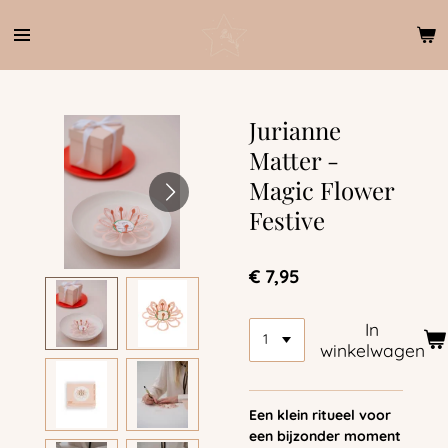
Ga
direct
naar
de
hoofdinhoud
Jurianne
Matter -
Magic Flower
Festive
€ 7,95
In
winkelwagen
Een klein ritueel voor
een bijzonder moment