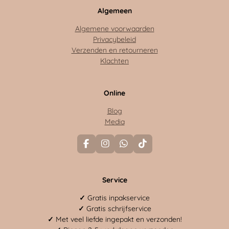
Algemeen
Algemene voorwaarden
Privacybeleid
Verzenden en retourneren
Klachten
Online
Blog
Media
F
I
W
T
a
n
h
i
c
s
a
k
e
t
t
T
Service
b
a
s
o
o
g
A
k
o
r
p
✓
Gratis inpakservice
k
a
p
✓
Gratis schrijfservice
m
✓
Met veel liefde ingepakt en verzonden!