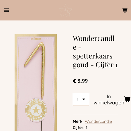
Ga
direct
naar
de
hoofdinhoud
Wondercandl
e -
spetterkaars
goud - Cijfer 1
€ 3,99
In
winkelwagen
Merk:
Wondercandle
Cijfer:
1