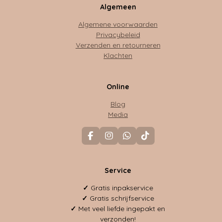
Algemeen
Algemene voorwaarden
Privacybeleid
Verzenden en retourneren
Klachten
Online
Blog
Media
F
I
W
T
a
n
h
i
c
s
a
k
e
t
t
T
Service
b
a
s
o
o
g
A
k
o
r
p
✓
Gratis inpakservice
k
a
p
✓
Gratis schrijfservice
m
✓
Met veel liefde ingepakt en
verzonden!