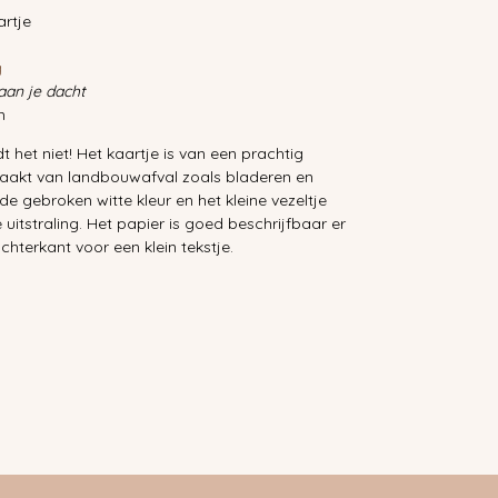
rtje
g
an je dacht
m
dt het niet! Het kaartje is van een prachtig
aakt van landbouwafval zoals bladeren en
e gebroken witte kleur en het kleine vezeltje
 uitstraling.
Het papier is goed beschrijfbaar er
chterkant voor een klein tekstje.