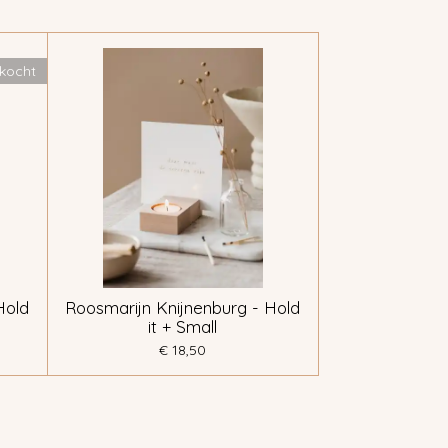
rkocht
Hold
Roosmarijn Knijnenburg - Hold
it + Small
€ 18,50