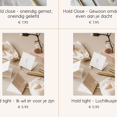
ld close - oneindig gemist,
Hold Close - Gewoon omda
oneindig geliefd
even aan je dacht
€ 7,95
€ 7,95
 tight - Ik wil er voor je zijn
Hold tight - Luchtkusje
€ 5,95
€ 5,95