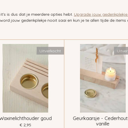
t's is dus dat je meerdere opties hebt.
Upgrade jouw gedenkplekj
word jouw gedenkplekje nooit saai en kun je te allen tijde de items 
Uitverkocht
Uitve
Waxinelichthouder goud
Geurkaarsje - Cederhout
vanille
€ 2,95