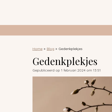
Ga
direct
naar
de
hoofdinhoud
Home
»
Blog
»
Gedenkplekjes
Gedenkplekjes
Gepubliceerd op 1 februari 2024 om 13:51