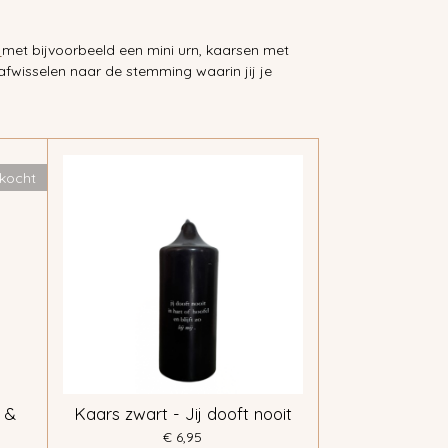
e
met bijvoorbeeld een mini urn, kaarsen met
afwisselen naar de stemming waarin jij je
rkocht
 &
Kaars zwart - Jij dooft nooit
€ 6,95